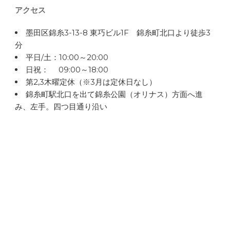
アクセス
墨田区錦糸3-13-8 東巧ビル1F 錦糸町北口より徒歩3
分
平日/土：10:00～20:00
日祝： 09:00～18:00
第2,3木曜定休（※3月は定休日なし）
錦糸町駅北口を出て錦糸公園（オリナス）方面へ進
み、左手。四つ目通り沿い